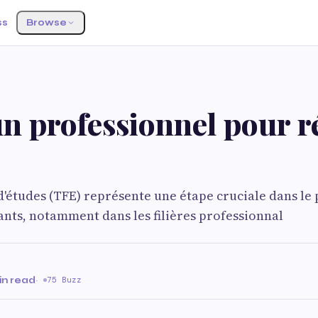
ss
Browse
n professionnel pour r
n d'études (TFE) représente une étape cruciale dans le
ts, notamment dans les filières professionnal
in read
·
75 Buzz