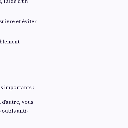
, l'aide d'un
suivre et éviter
ablement
s importants :
n d'autre, vous
outils anti-