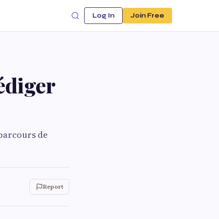
Log In
Join Free
édiger
 parcours de
Report