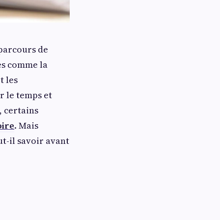
 parcours de
es comme la
t les
r le temps et
, certains
oire
. Mais
t-il savoir avant