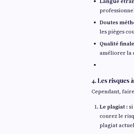
Langue étra
professionnel
Doutes méth
les pièges co
Qualité final
améliorer la 
4. Les risques 
Cependant, faire
Le plagiat
: s
courez le ris
plagiat actuel