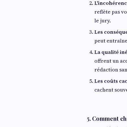
L'incohérenc
reflète pas v
le jury.
Les conséque
peut entraîne
La qualité in
offrent un a
rédaction san
Les coûts ca
cachent souv
5. Comment choi