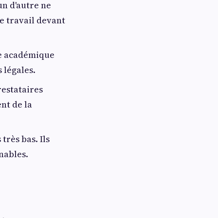
'un d'autre ne
e travail devant
ude académique
 légales.
restataires
nt de la
très bas. Ils
nables.