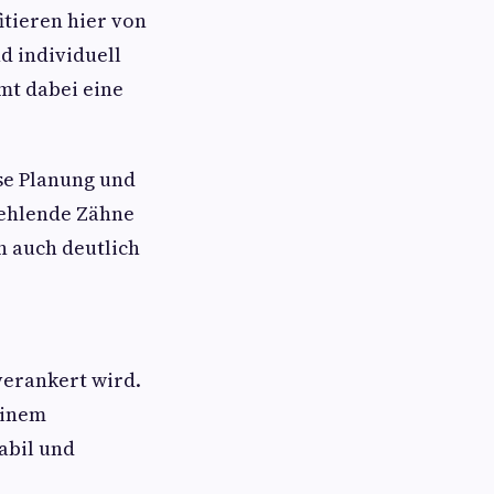
tieren hier von
d individuell
mt dabei eine
ise Planung und
fehlende Zähne
n auch deutlich
verankert wird.
einem
abil und