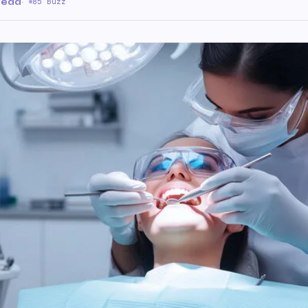
read
·
85 Buzz