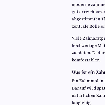
moderne zahnmed
gut erreichbare
abgestimmten Th
zentrale Rolle ei
Viele Zahnarztpr
hochwertige Mate
zu bieten. Dadur
komfortabler.
Was ist ein Za
Ein Zahnimplanta
Darauf wird spät
natürlichen Zahn
langlebig.