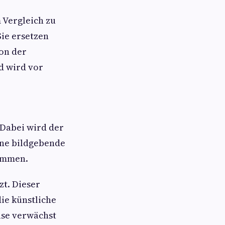
m Vergleich zu
ie ersetzen
on der
d wird vor
 Dabei wird der
rne bildgebende
timmen.
zt. Dieser
ie künstliche
ase verwächst