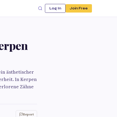
Log In
Join Free
erpen
ein ästhetischer
erheit. In Kerpen
erlorene Zähne
Report