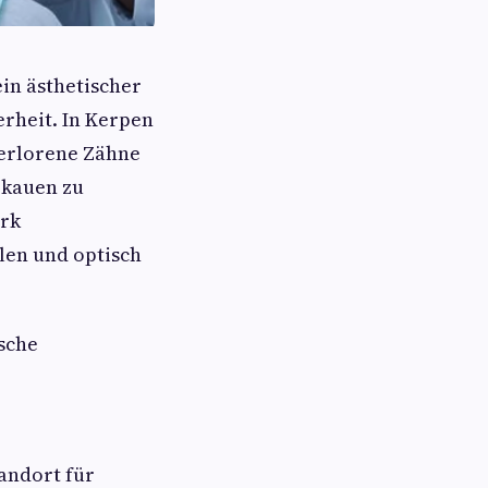
ein ästhetischer
erheit. In Kerpen
erlorene Zähne
 kauen zu
ark
len und optisch
ische
tandort für