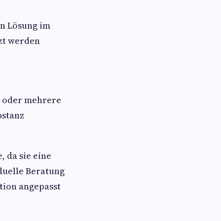
en Lösung im
tzt werden
en oder mehrere
bstanz
 da sie eine
iduelle Beratung
ation angepasst