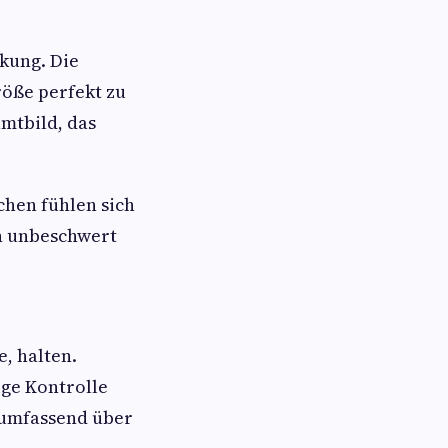
rkung. Die
röße perfekt zu
mtbild, das
chen fühlen sich
n unbeschwert
e, halten.
ige Kontrolle
 umfassend über