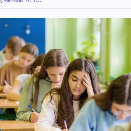
5 min read
·
85 Buzz