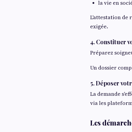
la vie en soci
L'attestation de 
exigée.
4. Constituer v
Préparez soigneu
Un dossier compl
5. Déposer vo
La demande s'eff
via les platefor
Les démarche