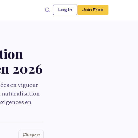
Log In
Join Free
tion
en 2026
rées en vigueur
a naturalisation
exigences en
Report