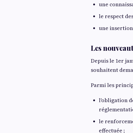
une connaissa
le respect de
une insertion
Les nouveaut
Depuis le 1er ja
souhaitent deman
Parmi les princip
l'obligation 
réglementati
le renforceme
effectuée ;