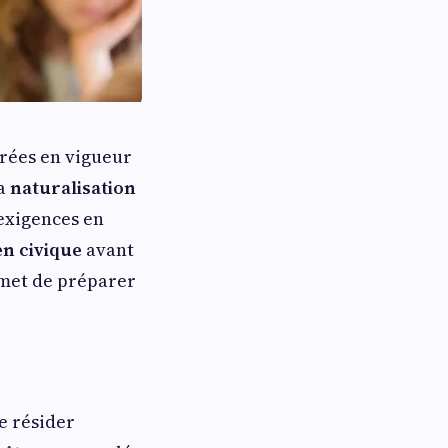
trées en vigueur
la
naturalisation
exigences en
n civique
avant
rmet de préparer
e résider