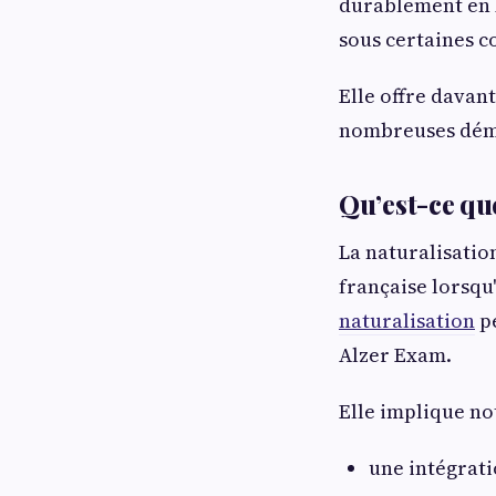
durablement en F
sous certaines c
Elle offre davant
nombreuses démar
Qu’est-ce que
La naturalisatio
française lorsqu'
naturalisation
pe
Alzer Exam.
Elle implique n
une intégrati