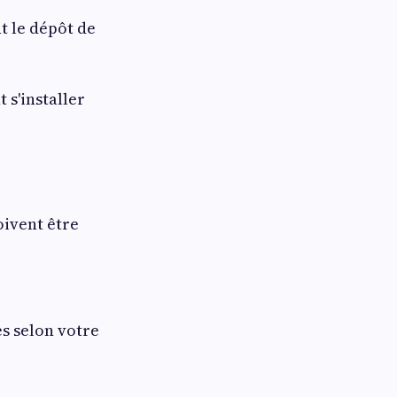
nt le dépôt de
 s'installer
oivent être
s selon votre