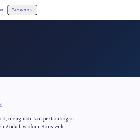
ss
Browse
6
onal, menghadirkan pertandingan-
eh Anda lewatkan. Situs web: