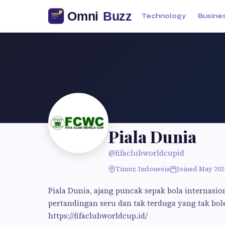
Technology
Busine
Piala Dunia
@fifaclubworldcupid
Timur, Indonesia
Joined May 202
Piala Dunia, ajang puncak sepak bola internasi
pertandingan seru dan tak terduga yang tak bol
https://fifaclubworldcup.id/