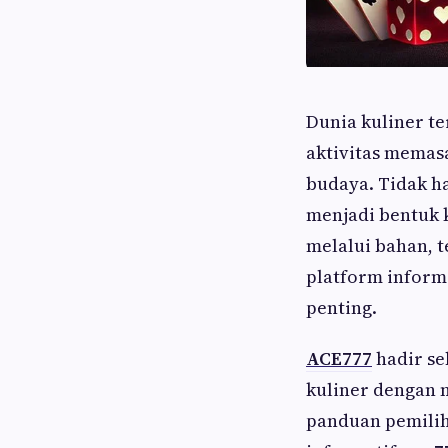
Dunia kuliner t
aktivitas memasa
budaya. Tidak h
menjadi bentuk 
melalui bahan, t
platform inform
penting.
ACE777
hadir se
kuliner dengan 
panduan pemilih