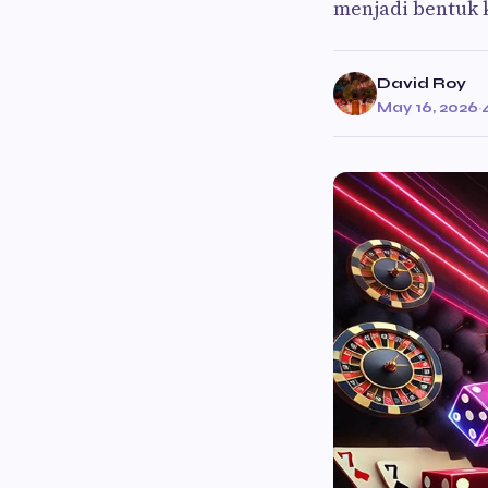
menjadi bentuk 
David Roy
May 16, 2026
·