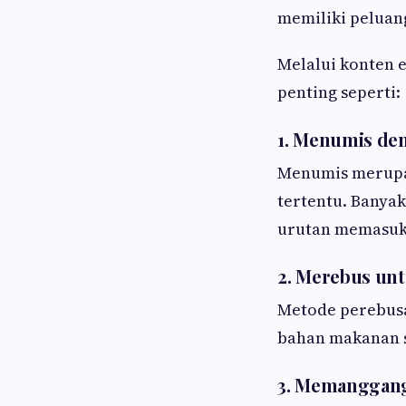
memiliki peluan
Melalui konten e
penting seperti:
1. Menumis de
Menumis merupa
tertentu. Banya
urutan memasukk
2. Merebus unt
Metode perebus
bahan makanan s
3. Memanggang