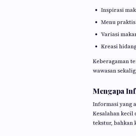
Inspirasi ma
Menu praktis 
Variasi maka
Kreasi hida
Keberagaman te
wawasan sekali
Mengapa Inf
Informasi yang 
Kesalahan kecil
tekstur, bahkan