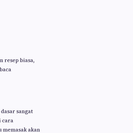
n resep biasa,
baca
dasar sangat
 cara
tu memasak akan