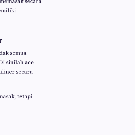
memasak secara
miliki
r
idak semua
Di sinilah
ace
liner secara
masak, tetapi