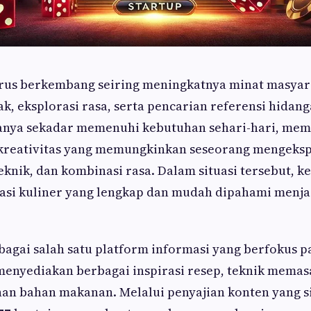
erus berkembang seiring meningkatnya minat masyar
k, eksplorasi rasa, serta pencarian referensi hidan
anya sekadar memenuhi kebutuhan sehari-hari, mem
kreativitas yang memungkinkan seseorang mengeksp
eknik, dan kombinasi rasa. Dalam situasi tersebut, k
asi kuliner yang lengkap dan mudah dipahami menja
bagai salah satu platform informasi yang berfokus p
menyediakan berbagai inspirasi resep, teknik memas
an bahan makanan. Melalui penyajian konten yang s