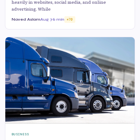
heavily in websites, social media, and online
advertising. While
Naved Aslam
Aug 7
6 min
70
BUSINESS