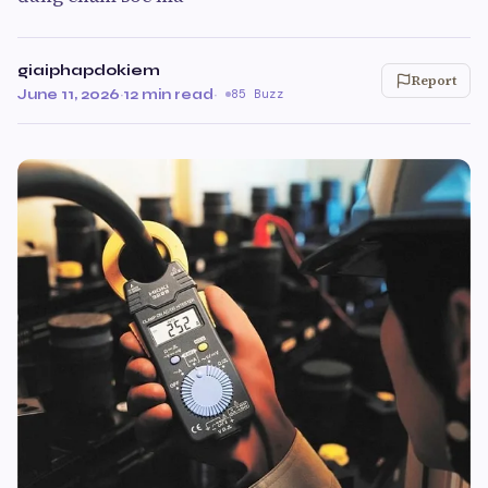
giaiphapdokiem
Report
June 11, 2026
·
12 min read
·
85 Buzz