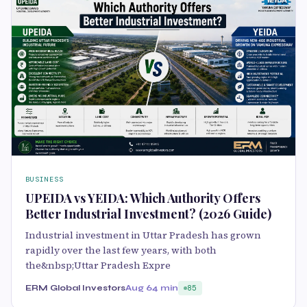
BUSINESS
UPEIDA vs YEIDA: Which Authority Offers
Better Industrial Investment? (2026 Guide)
Industrial investment in Uttar Pradesh has grown
rapidly over the last few years, with both
the&nbsp;Uttar Pradesh Expre
ERM Global Investors
Aug 6
4 min
85