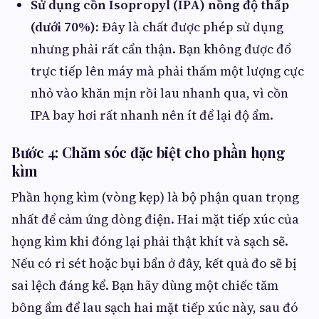
Sử dụng cồn Isopropyl (IPA) nồng độ thấp
(dưới 70%):
Đây là chất được phép sử dụng
nhưng phải rất cẩn thận. Bạn không được đổ
trực tiếp lên máy mà phải thấm một lượng cực
nhỏ vào khăn mịn rồi lau nhanh qua, vì cồn
IPA bay hơi rất nhanh nên ít để lại độ ẩm.
Bước 4: Chăm sóc đặc biệt cho phần họng
kìm
Phần họng kìm (vòng kẹp) là bộ phận quan trọng
nhất để cảm ứng dòng điện. Hai mặt tiếp xúc của
họng kìm khi đóng lại phải thật khít và sạch sẽ.
Nếu có rỉ sét hoặc bụi bẩn ở đây, kết quả đo sẽ bị
sai lệch đáng kể. Bạn hãy dùng một chiếc tăm
bông ẩm để lau sạch hai mặt tiếp xúc này, sau đó