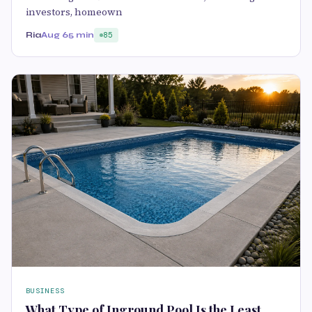
investors, homeown
Ria
Aug 6
5 min
85
BUSINESS
What Type of Inground Pool Is the Least