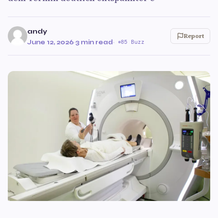
andy
Report
June 12, 2026
·
3 min read
·
85 Buzz