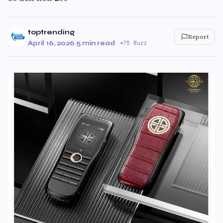
toptrending
Report
April 16, 2026
·
5 min read
·
75 Buzz