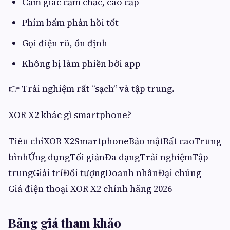
Cảm giác cầm chắc, cao cấp
Phím bấm phản hồi tốt
Gọi điện rõ, ổn định
Không bị làm phiền bởi app
👉 Trải nghiệm rất “sạch” và tập trung.
XOR X2 khác gì smartphone?
Tiêu chíXOR X2SmartphoneBảo mậtRất caoTrung
bìnhỨng dụngTối giảnĐa dạngTrải nghiệmTập
trungGiải tríĐối tượngDoanh nhânĐại chúng
Giá điện thoại XOR X2 chính hãng 2026
Bảng giá tham khảo