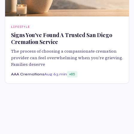
LIFESTYLE
Signs You've Found A Trusted San Diego
Cremation Service
The process of choosing a compassionate cremation
provider can feel overwhelming when you're grieving.
Families deserve
AAA Cremations
Aug 6
3 min
85