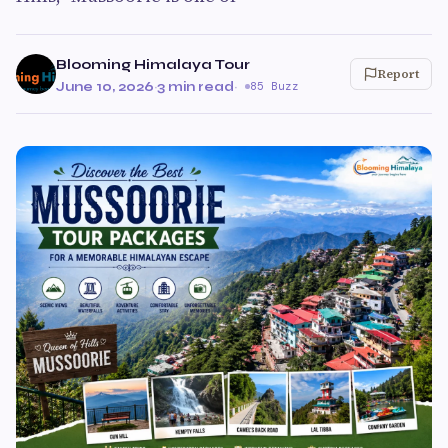
Blooming Himalaya Tour
Report
June 10, 2026
·
3 min read
·
85 Buzz