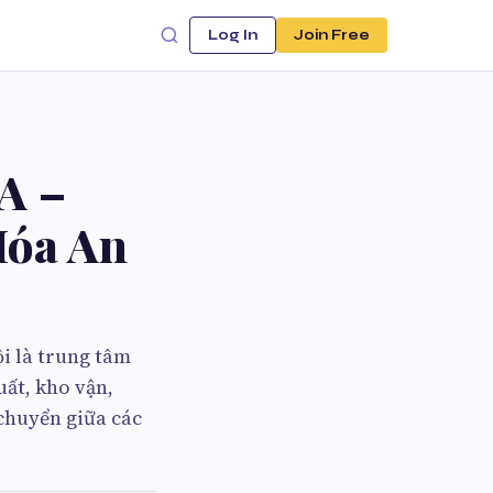
Log In
Join Free
A –
Hóa An
i là trung tâm
uất, kho vận,
 chuyển giữa các