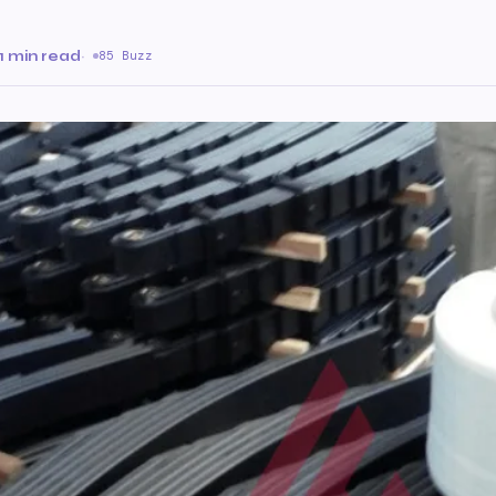
1 min read
·
85 Buzz