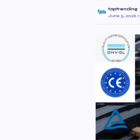
toptrending
June 5, 2026
·
1