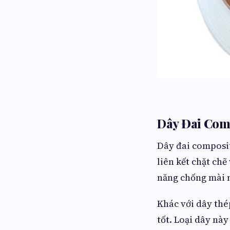
Dây Đai Comp
Dây đai composit
liên kết chặt ch
năng chống mài 
Khác với dây thé
tốt. Loại dây nà