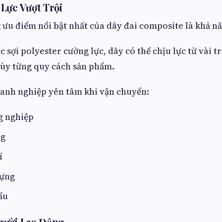
Lực Vượt Trội
ưu điểm nổi bật nhất của dây đai composite là khả năn
c sợi polyester cường lực, dây có thể chịu lực từ vài 
tùy từng quy cách sản phẩm.
anh nghiệp yên tâm khi vận chuyển:
g nghiệp
ng
í
dựng
ẩu
gười Lao Động