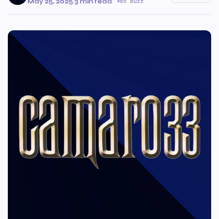
May 25, 2025
·
3 min read
·
65 Buzz