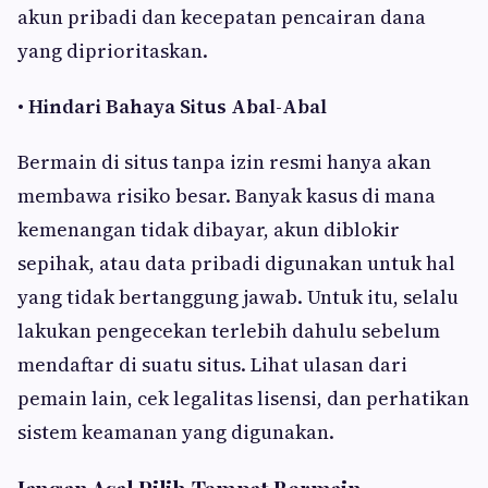
akun pribadi dan kecepatan pencairan dana
yang diprioritaskan.
•
Hindari Bahaya Situs Abal-Abal
Bermain di situs tanpa izin resmi hanya akan
membawa risiko besar. Banyak kasus di mana
kemenangan tidak dibayar, akun diblokir
sepihak, atau data pribadi digunakan untuk hal
yang tidak bertanggung jawab. Untuk itu, selalu
lakukan pengecekan terlebih dahulu sebelum
mendaftar di suatu situs. Lihat ulasan dari
pemain lain, cek legalitas lisensi, dan perhatikan
sistem keamanan yang digunakan.