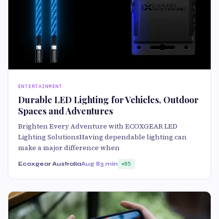
ENTERTAINMENT
Durable LED Lighting for Vehicles, Outdoor
Spaces and Adventures
Brighten Every Adventure with ECOXGEAR LED
Lighting SolutionsHaving dependable lighting can
make a major difference when
Ecoxgear Australia
Aug 8
3 min
85