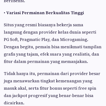
berlisensi.
•
Variasi Permainan Berkualitas Tinggi
Situs yang resmi biasanya bekerja sama
langsung dengan provider kelas dunia seperti
PG Soft, Pragmatic Play, dan Microgaming.
Dengan begitu, pemain bisa menikmati tampilan
grafis yang tajam, efek suara yang realistis, dan
fitur dalam permainan yang memanjakan.
Tidak hanya itu, permainan dari provider besar
juga menawarkan tingkat kemenangan yang
masuk akal, serta fitur bonus seperti free spin
dan jackpot progresif yang benar-benar bisa
dicairkan.