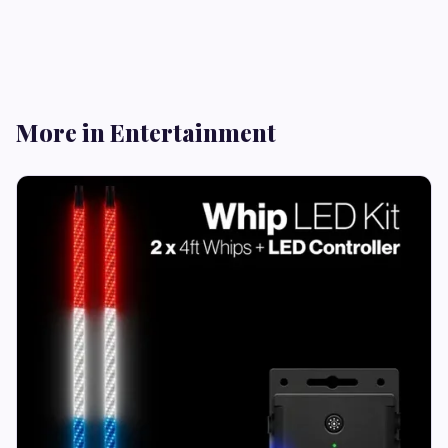
More in Entertainment