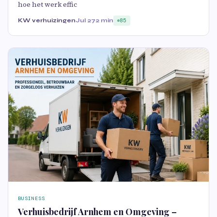
hoe het werk effic
KW verhuizingen
Jul 27
2 min
85
BUSINESS
Verhuisbedrijf Arnhem en Omgeving –