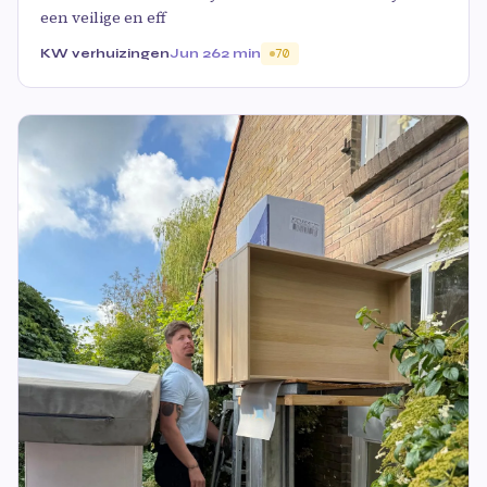
een veilige en eff
KW verhuizingen
Jun 26
2 min
70