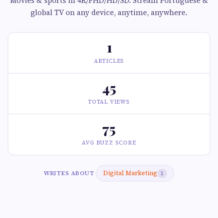
Movies & sports in 4K/FHD/HD/SD. Stream Portuguese &
global TV on any device, anytime, anywhere.
1
ARTICLES
45
TOTAL VIEWS
75
AVG BUZZ SCORE
Digital Marketing
WRITES ABOUT
1