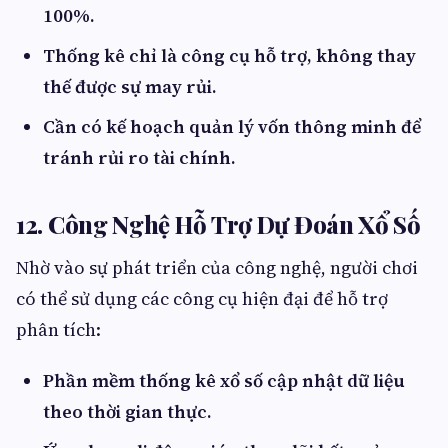
100%.
Thống kê chỉ là công cụ hỗ trợ, không thay
thế được sự may rủi.
Cần có kế hoạch quản lý vốn thông minh để
tránh rủi ro tài chính.
12. Công Nghệ Hỗ Trợ Dự Đoán Xổ Số
Nhờ vào sự phát triển của công nghệ, người chơi
có thể sử dụng các công cụ hiện đại để hỗ trợ
phân tích:
Phần mềm thống kê xổ số cập nhật dữ liệu
theo thời gian thực.