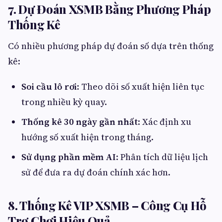
7. Dự Đoán XSMB Bằng Phương Pháp
Thống Kê
Có nhiều phương pháp dự đoán số dựa trên thống
kê:
Soi cầu lô rơi
: Theo dõi số xuất hiện liên tục
trong nhiều kỳ quay.
Thống kê 30 ngày gần nhất
: Xác định xu
hướng số xuất hiện trong tháng.
Sử dụng phần mềm AI
: Phân tích dữ liệu lịch
sử để đưa ra dự đoán chính xác hơn.
8. Thống Kê VIP XSMB – Công Cụ Hỗ
Trợ Chơi Hiệu Quả