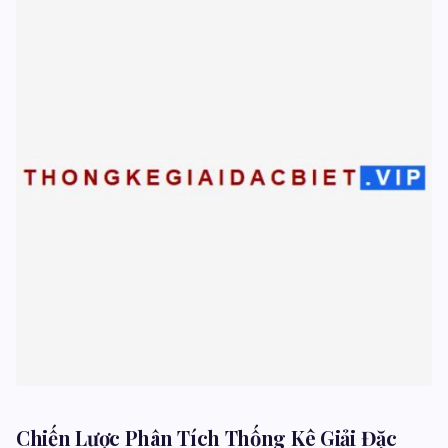
Chiến Lược Phân Tích Thống Kê Giải Đặc