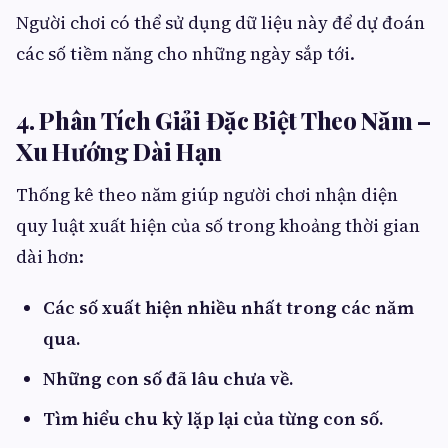
Người chơi có thể sử dụng dữ liệu này để dự đoán
các số tiềm năng cho những ngày sắp tới.
4. Phân Tích Giải Đặc Biệt Theo Năm –
Xu Hướng Dài Hạn
Thống kê theo năm giúp người chơi nhận diện
quy luật xuất hiện của số trong khoảng thời gian
dài hơn:
Các số xuất hiện nhiều nhất trong các năm
qua.
Những con số đã lâu chưa về.
Tìm hiểu chu kỳ lặp lại của từng con số.