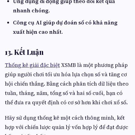
Ứng dụng di động giúp theo dõi kết quả
nhanh chóng.
Công cụ AI giúp dự đoán số có khả năng
xuất hiện cao nhất.
13. Kết Luận
Thống kê giải đặc biệt
XSMB là một phương pháp
giúp người chơi tối ưu hóa lựa chọn số và tăng cơ
hội chiến thắng. Bằng cách phân tích dữ liệu theo
tuần, tháng, năm, tổng số và hai số cuối, bạn có
thể đưa ra quyết định có cơ sở hơn khi chơi xổ số.
Hãy sử dụng thống kê một cách thông minh, kết
hợp với chiến lược quản lý vốn hợp lý để đạt được