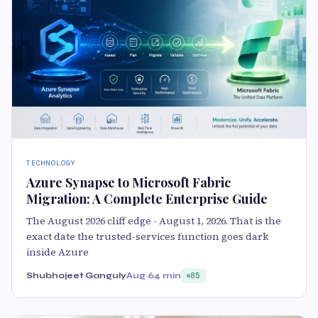
TECHNOLOGY
Azure Synapse to Microsoft Fabric
Migration: A Complete Enterprise Guide
The August 2026 cliff edge - August 1, 2026. That is the
exact date the trusted-services function goes dark
inside Azure
Shubhojeet Ganguly
Aug 6
4 min
85