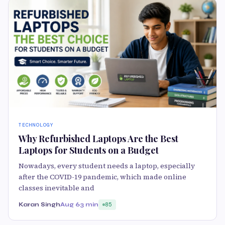
TECHNOLOGY
Why Refurbished Laptops Are the Best
Laptops for Students on a Budget
Nowadays, every student needs a laptop, especially
after the COVID-19 pandemic, which made online
classes inevitable and
Karan Singh
Aug 6
3 min
85