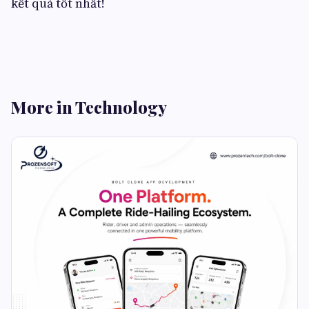
kết quả tốt nhất!
More in Technology