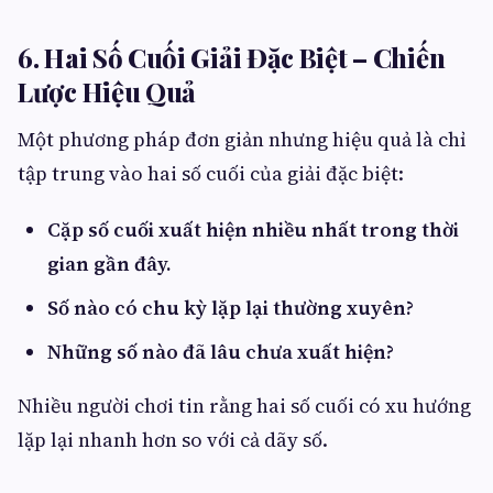
6. Hai Số Cuối Giải Đặc Biệt – Chiến
Lược Hiệu Quả
Một phương pháp đơn giản nhưng hiệu quả là chỉ
tập trung vào hai số cuối của giải đặc biệt:
Cặp số cuối xuất hiện nhiều nhất trong thời
gian gần đây.
Số nào có chu kỳ lặp lại thường xuyên?
Những số nào đã lâu chưa xuất hiện?
Nhiều người chơi tin rằng hai số cuối có xu hướng
lặp lại nhanh hơn so với cả dãy số.