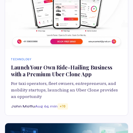
TECHNOLOGY
Launch Your Own Ride-Hailing Business
with a Premium Uber Clone App
For taxi operators, fleet owners, entrepreneurs, and
mobility startups, launching an Uber Clone provides
an opportunity
John Mottu
Aug 6
5 min
70