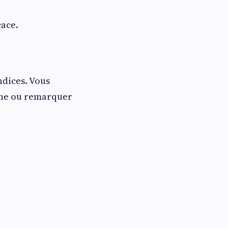
cace.
ndices. Vous
one ou remarquer