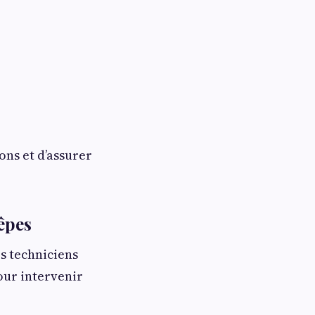
ons et d’assurer
êpes
s techniciens
our intervenir