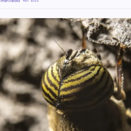
 min read
·
85 Buzz