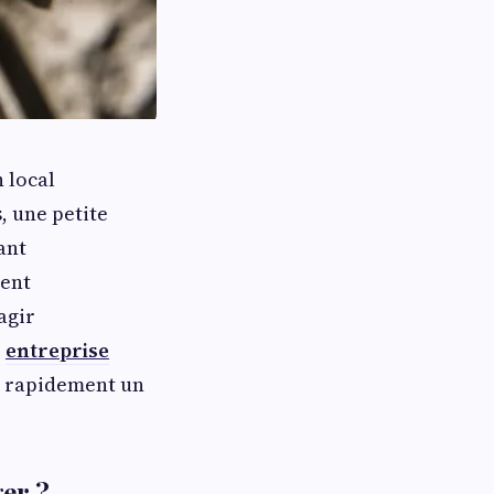
 local
, une petite
ant
nent
agir
e
entreprise
er rapidement un
er ?