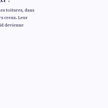
es toitures, dans
urs creux. Leur
nid devienne