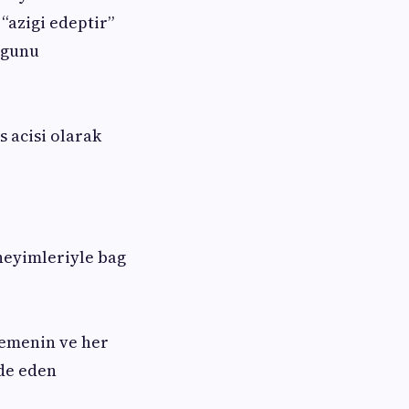
“azigi edeptir”
ugunu
s acisi olarak
neyimleriyle bag
lemenin ve her
de eden