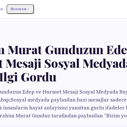
ss
Browse
m Murat Gunduzun Ede
 Mesaji Sosyal Medyad
Ilgi Gordu
unduzun Edep ve Hurmet Mesaji Sosyal Medyada Buy
sp;Sosyal medyada paylasilan bazi mesajlar sadece b
 insanlarin hayat anlayisini yansitan guclu ifadeler 
brahim Murat Gunduz tarafindan paylasilan “Bizim y