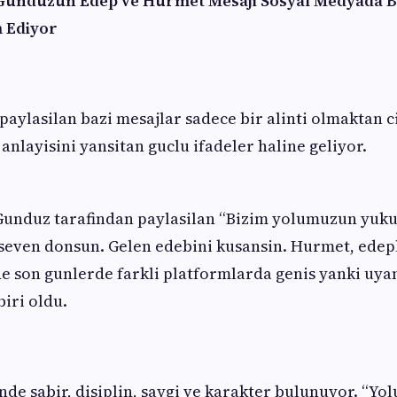
Gunduzun Edep ve Hurmet Mesaji Sosyal Medyada B
 Ediyor
aylasilan bazi mesajlar sadece bir alinti olmaktan c
anlayisini yansitan guclu ifadeler haline geliyor.
unduz tarafindan paylasilan “Bizim yolumuzun yuku 
 seven donsun. Gelen edebini kusansin. Hurmet, ede
 de son gunlerde farkli platformlarda genis yanki uy
iri oldu.
de sabir, disiplin, saygi ve karakter bulunuyor. “Yo