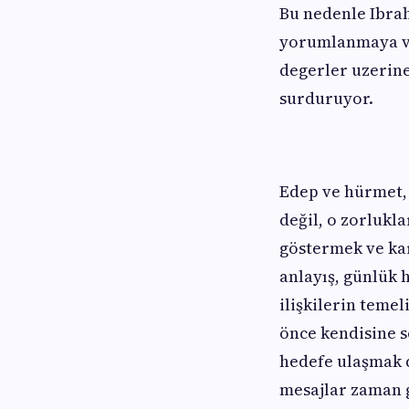
Bu nedenle Ibra
yorumlanmaya ve
degerler uzerine
surduruyor.
Edep ve hürmet, 
değil, o zorlukla
göstermek ve ka
anlayış, günlük 
ilişkilerin teme
önce kendisine s
hedefe ulaşmak d
mesajlar zaman g