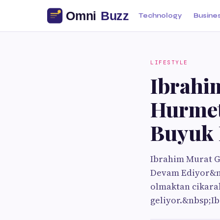
Technology
Busine
LIFESTYLE
Ibrahi
Hurmet
Buyuk 
Ibrahim Murat G
Devam Ediyor&nb
olmaktan cikarak
geliyor.&nbsp;I