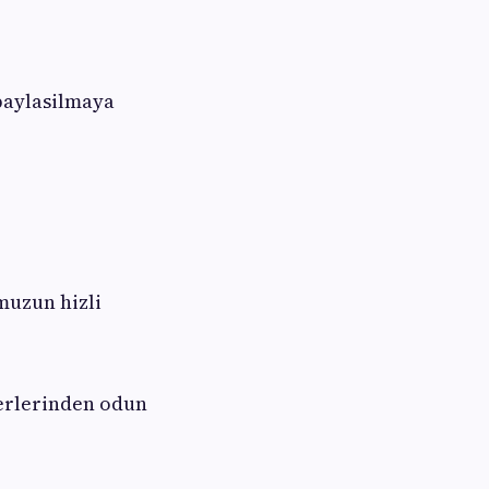
 paylasilmaya
muzun hizli
terlerinden odun