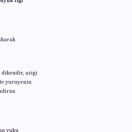
uyuk Ilgi
ikarak
dikendir, azigi
ple yuruyenin
andiran
lun yuku