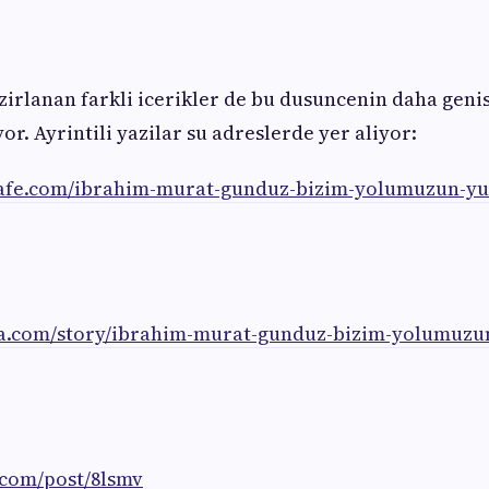
azirlanan farkli icerikler de bu dusuncenin daha genis
or. Ayrintili yazilar su adreslerde yer aliyor:
cafe.com/ibrahim-murat-gunduz-bizim-yolumuzun-yu
ra.com/story/ibrahim-murat-gunduz-bizim-yolumuzu
.com/post/8lsmv