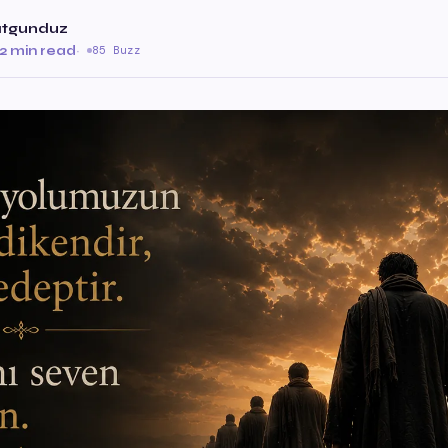
atgunduz
2 min read
·
85 Buzz