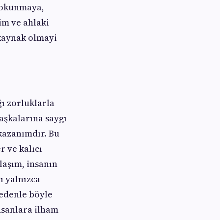
 okunmaya,
im ve ahlaki
 kaynak olmayi
ı zorluklarla
başkalarına saygı
azanımdır. Bu
r ve kalıcı
laşım, insanın
ı yalnızca
nedenle böyle
nsanlara ilham