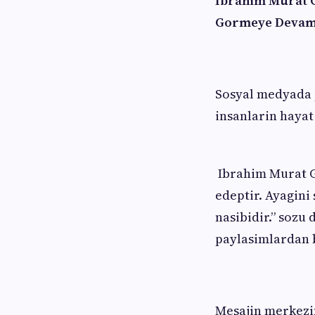
Ibrahim Murat 
Gormeye Devam
Sosyal medyada p
insanlarin hayat 
Ibrahim Murat G
edeptir. Ayagini
nasibidir.” sozu
paylasimlardan b
Mesajin merkezin