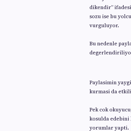
dikendir” ifades
sozu ise bu yol
vurguluyor.
Bu nedenle paylas
degerlendiriliyo
Paylasimin yayg
kurmasi da etkil
Pek cok okuyucu,
kosulda edebini
yorumlar yapti.