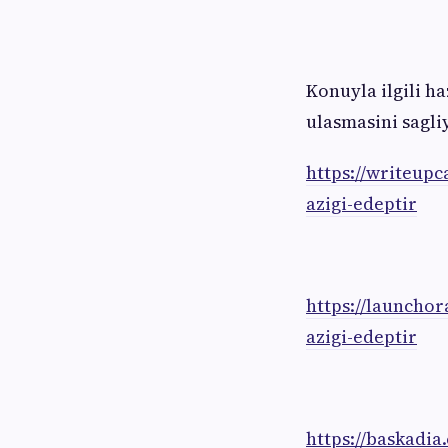
Konuyla ilgili h
ulasmasini sagliy
https://writeup
azigi-edeptir
https://launcho
azigi-edeptir
https://baskadia