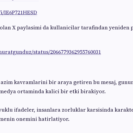
m/i/IE6P721HESD
olan X paylasimi da kullanicilar tarafindan yeniden
_muratgunduz/status/2066779362955760031
azim kavramlarini bir araya getiren bu mesaj, gunu
 medya ortaminda kalici bir etki birakiyor.
uklu ifadeler, insanlara zorluklar karsisinda karak
menin onemini hatirlatiyor.