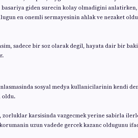
i basariya giden surecin kolay olmadigini anlatirken, 
culugun en onemli sermayesinin ahlak ve nezaket old
im, sadece bir soz olarak degil, hayata dair bir baki
r.
inlasmasinda sosyal medya kullanicilarinin kendi de
i oldu.
 zorluklar karsisinda vazgecmek yerine sabirla iler
 korumanin uzun vadede gercek kazanc oldugunu ifa