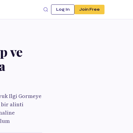
Log In
Join Free
p ve
a
uk Ilgi Gormeye
ir alinti
haline
olum