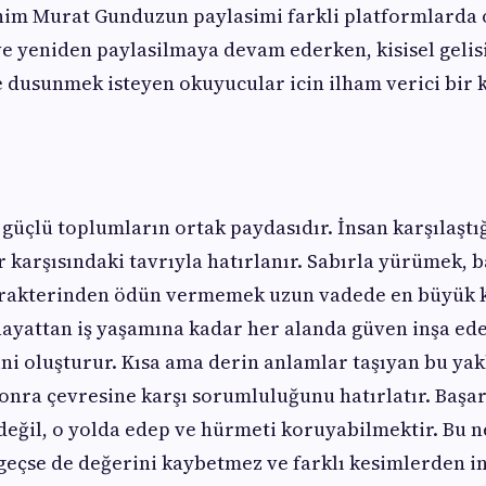
him Murat Gunduzun paylasimi farkli platformlarda
 yeniden paylasilmaya devam ederken, kisisel gelis
 dusunmek isteyen okuyucular icin ilham verici bir
güçlü toplumların ortak paydasıdır. İnsan karşılaştığ
r karşısındaki tavrıyla hatırlanır. Sabırla yürümek, 
rakterinden ödün vermemek uzun vadede en büyük k
hayattan iş yaşamına kadar her alanda güven inşa ede
lini oluşturur. Kısa ama derin anlamlar taşıyan bu yak
onra çevresine karşı sorumluluğunu hatırlatır. Başar
eğil, o yolda edep ve hürmeti koruyabilmektir. Bu 
eçse de değerini kaybetmez ve farklı kesimlerden i