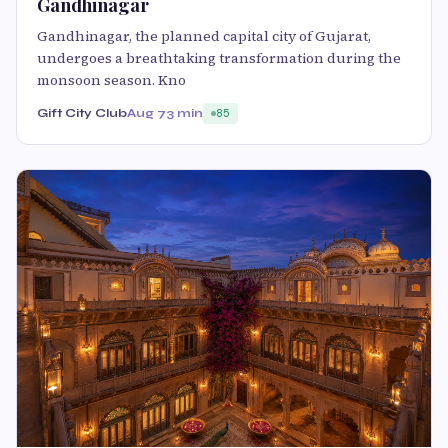
Gandhinagar
Gandhinagar, the planned capital city of Gujarat,
undergoes a breathtaking transformation during the
monsoon season. Kno
Gift City Club
Aug 7
3 min
85