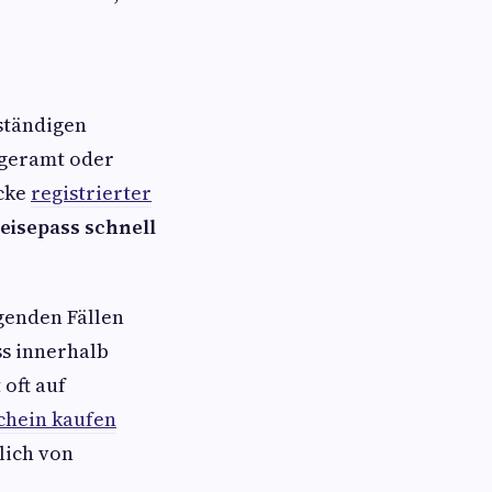
uständigen
rgeramt oder
ücke
registrierter
eisepass schnell
ngenden Fällen
s innerhalb
 oft auf
hein kaufen​
lich von