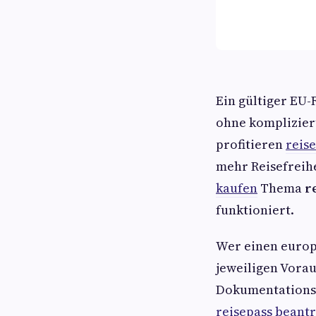
Ein gültiger EU
ohne komplizier
profitieren
reis
mehr Reisefreihe
kaufen
Thema
r
funktioniert.
Wer einen europä
jeweiligen Vora
Dokumentationspf
reisepass beant