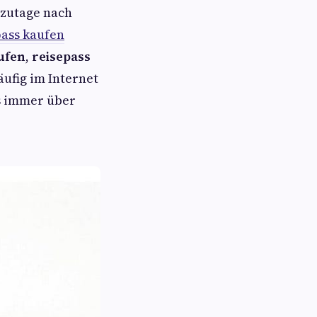
tzutage nach
pass kaufen
ufen
,
reisepass
ufig im Internet
ss immer über