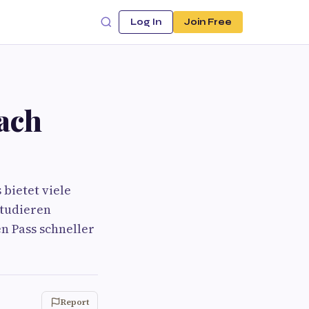
Log In
Join Free
ach
bietet viele
studieren
n Pass schneller
Report