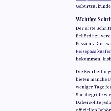
Geburtsurkunden
Wichtige Schri
Der erste Schrit
Behörde zu vere
Passamt. Dort w
Reisepass kuafen
bekommen
, ins
Die Bearbeitungs
bieten manche B
weniger Tage fer
Suchbegriffe wi
Dabei sollte jed
offiziellen Behö