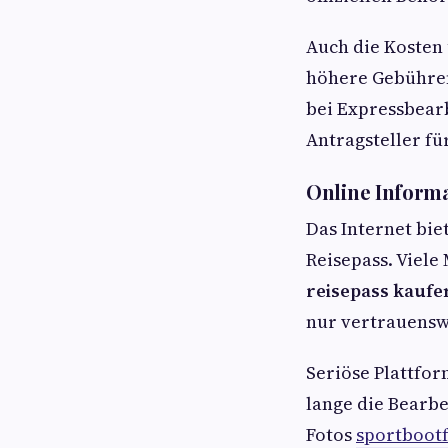
Auch die Kosten
höhere Gebühren 
bei Expressbear
Antragsteller fü
Online Informa
Das Internet bi
Reisepass. Viel
reisepass kaufe
nur vertrauensw
Seriöse Plattfor
lange die Bearb
Fotos
sportboot