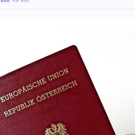
 read
·
70 Buzz