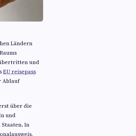
chen Ländern
n-Raums
übertritten und
as
EU reisepass
r Ablauf
rst über die
ln und
 Staaten. In
sonalausweis,