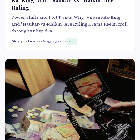
Ka-King" and "Naukar-Vs-Malkin" Are
Ruling
Power Shifts and Plot Twists: Why "Virasat-Ka-King"
and "Naukar-Vs-Malkin" Are Ruling Drama ReelsScroll
through&nbsp;dra
Gunjan bansal
Aug 7
3 min
85