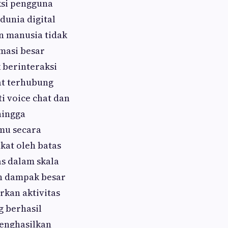
ksi pengguna
dunia digital
n manusia tidak
masi besar
 berinteraksi
at terhubung
i voice chat dan
hingga
mu secara
kat oleh batas
s dalam skala
n dampak besar
kan aktivitas
g berhasil
enghasilkan