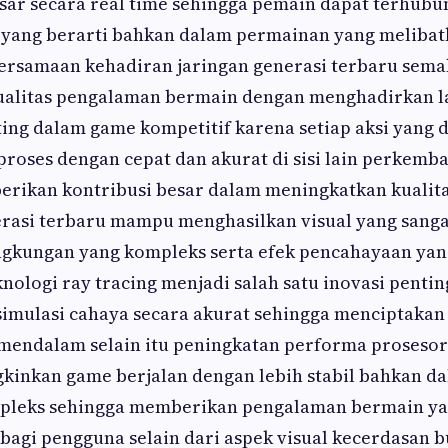
sar secara real time sehingga pemain dapat terhubun
yang berarti bahkan dalam permainan yang melibat
ersamaan kehadiran jaringan generasi terbaru sema
alitas pengalaman bermain dengan menghadirkan l
ing dalam game kompetitif karena setiap aksi yang 
proses dengan cepat dan akurat di sisi lain perkem
erikan kontribusi besar dalam meningkatkan kuali
erasi terbaru mampu menghasilkan visual yang sangat
ingkungan yang kompleks serta efek pencahayaan ya
knologi ray tracing menjadi salah satu inovasi penti
mulasi cahaya secara akurat sehingga menciptakan
 mendalam selain itu peningkatan performa prosesor 
nkan game berjalan dengan lebih stabil bahkan da
mpleks sehingga memberikan pengalaman bermain ya
agi pengguna selain dari aspek visual kecerdasan b