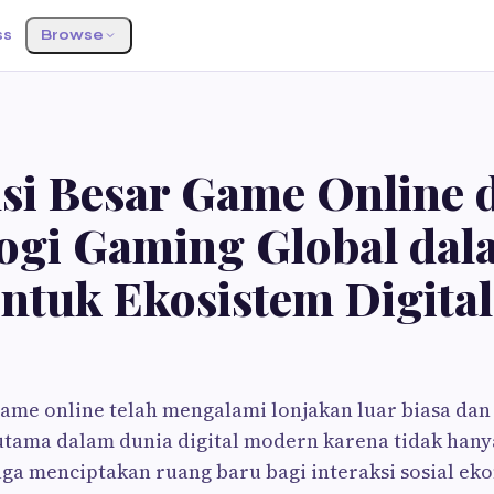
ss
Browse
si Besar Game Online 
ogi Gaming Global dal
tuk Ekosistem Digita
me online telah mengalami lonjakan luar biasa dan 
r utama dalam dunia digital modern karena tidak ha
uga menciptakan ruang baru bagi interaksi sosial ek