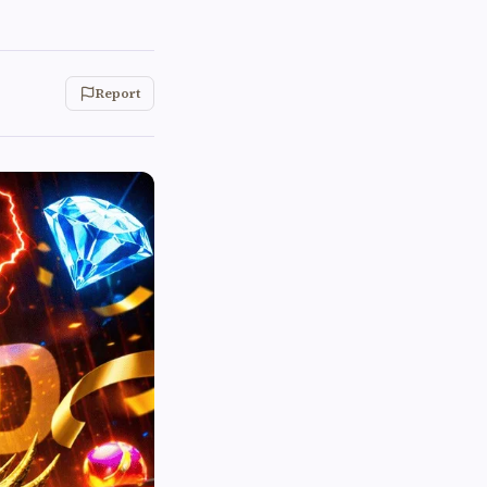
Report