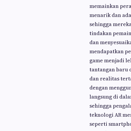
memainkan pera
menarik dan ada
sehingga mereka
tindakan pemain 
dan menyesuaika
mendapatkan pe
game menjadi le
tantangan baru 
dan realitas te
dengan menggun
langsung di dal
sehingga pengal
teknologi AR me
seperti smartph