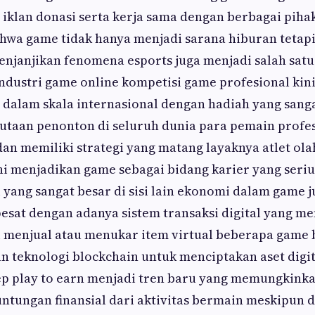
iklan donasi serta kerja sama dengan berbagai pihak
wa game tidak hanya menjadi sarana hiburan tetapi
njanjikan fenomena esports juga menjadi salah satu 
dustri game online kompetisi game profesional kin
 dalam skala internasional dengan hadiah yang sanga
jutaan penonton di seluruh dunia para pemain profe
 dan memiliki strategi yang matang layaknya atlet ol
ini menjadikan game sebagai bidang karier yang seri
 yang sangat besar di sisi lain ekonomi dalam game 
sat dengan adanya sistem transaksi digital yang 
menjual atau menukar item virtual beberapa game
n teknologi blockchain untuk menciptakan aset digit
sep play to earn menjadi tren baru yang memungkink
tungan finansial dari aktivitas bermain meskipun 