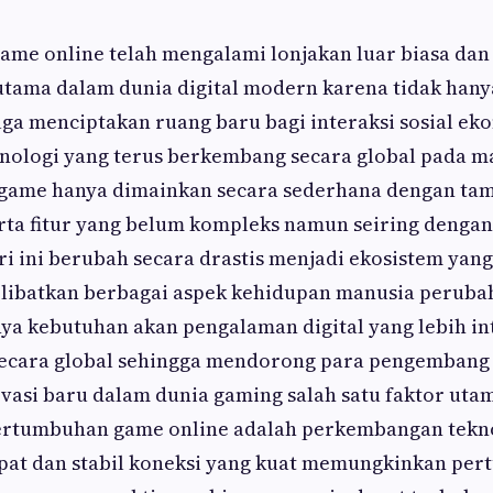
me online telah mengalami lonjakan luar biasa dan 
r utama dalam dunia digital modern karena tidak ha
uga menciptakan ruang baru bagi interaksi sosial ek
eknologi yang terus berkembang secara global pada m
ame hanya dimainkan secara sederhana dengan tamp
erta fitur yang belum kompleks namun seiring denga
ri ini berubah secara drastis menjadi ekosistem yang
libatkan berbagai aspek kehidupan manusia perubah
a kebutuhan akan pengalaman digital yang lebih inte
ecara global sehingga mendorong para pengembang 
vasi baru dalam dunia gaming salah satu faktor uta
rtumbuhan game online adalah perkembangan tekno
pat dan stabil koneksi yang kuat memungkinkan per