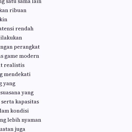
g satu sama lain
kan ribuan
kin
atensi rendah
dilakukan
bangan perangkat
tas game modern
 realistis
ng mendekati
ng yang
 suasana yang
serta kapasitas
lam kondisi
ng lebih nyaman
uatan juga