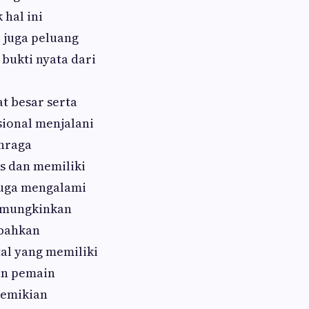
 hal ini
 juga peluang
bukti nyata dari
i
t besar serta
sional menjalani
ahraga
us dan memiliki
juga mengalami
memungkinkan
 bahkan
al yang memiliki
an pemain
demikian