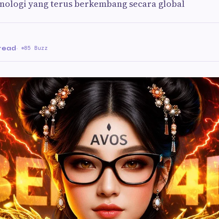
knologi yang terus berkembang secara global
 read
·
85 Buzz