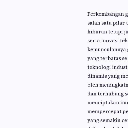
Perkembangan ga
salah satu pila
hiburan tetapi j
serta inovasi t
kemunculannya g
yang terbatas s
teknologi indust
dinamis yang me
oleh meningkatny
dan terhubung s
menciptakan ino
mempercepat pe
yang semakin ce