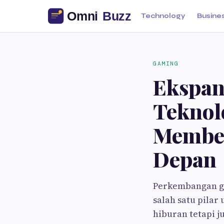
Technology
Busine
GAMING
Ekspan
Teknol
Memben
Depan
Perkembangan ga
salah satu pila
hiburan tetapi j