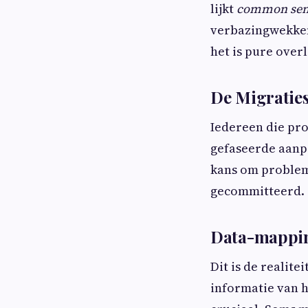
lijkt
common sen
verbazingwekkend
het is pure over
De Migraties
Iedereen die prob
gefaseerde aanpak
kans om probleme
gecommitteerd.
Data-mappin
Dit is de realite
informatie van 