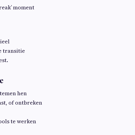
break’ moment
ieel
 transitie
est.
e
stemen hen
st, of ontbreken
ools te werken