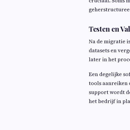
cruciaal. Soms 
geherstructuree
Testen en Val
Na de migratie i
datasets en verge
later in het pro
Een degelijke so
tools aanreiken 
support wordt de
het bedrijf in p