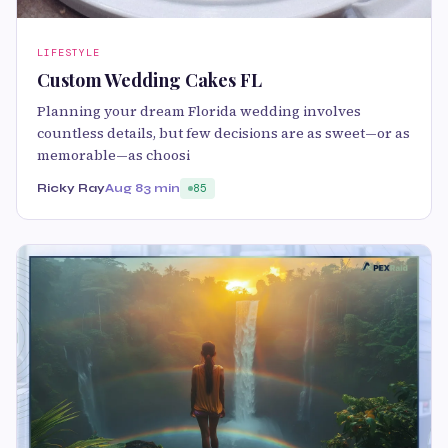
LIFESTYLE
Custom Wedding Cakes FL
Planning your dream Florida wedding involves
countless details, but few decisions are as sweet—or as
memorable—as choosi
Ricky Ray
Aug 8
3 min
85