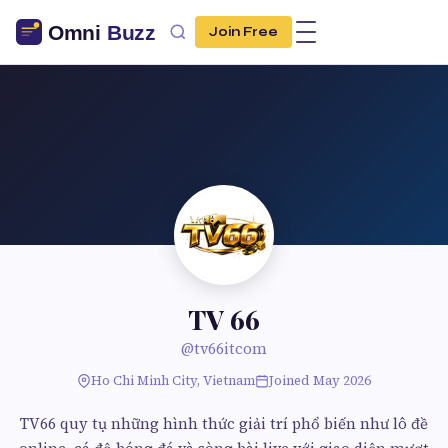
Join Free
TV 66
@tv66itcom
Ho Chi Minh City, Vietnam
Joined May 2026
TV66 quy tụ những hình thức giải trí phổ biến như lô đề