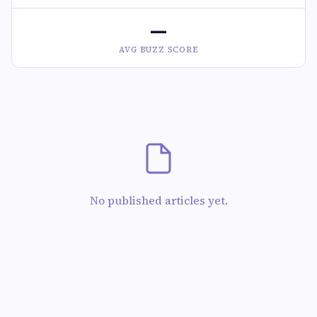
—
AVG BUZZ SCORE
No published articles yet.